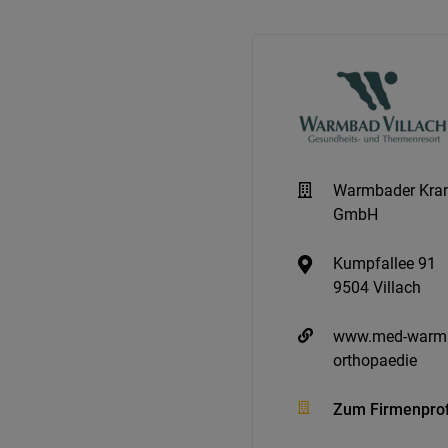
Warmbader Kran
GmbH
Kumpfallee 91
9504 Villach
www.med-warmb
orthopaedie
Zum Firmenprof