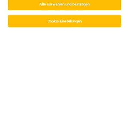
Alle auswählen und bestätigen
Alle Filter
Innsbruck
Cookie-Einstellungen
Die Stellenanzeige
Assistant, Production Logistics
(m/w/d)
in
Innsbruck, Österreich
bei MED-EL Medical
Electronics ist leider nicht mehr verfügbar oder wurde neu
ausgeschrieben.
Zum Firmenprofil
TOP-JOB
Store Manager (w/m/d)
Innsbruck
30.07.2026
Vollzeit