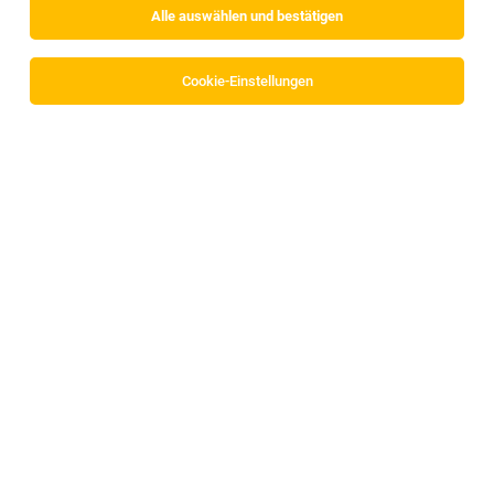
Alle auswählen und bestätigen
Cookie-Einstellungen
TOP-JOB
Arzt für die medizinische Begutachtung -
Fachrichtungen Allgemeinmedizin und/oder
Innere Medizin, Psychiatrie, Neurologie,
Orthopädie oder Augenheilkunde und
Optometrie (m/w/d)
Innsbruck
05.08.2026
Vollzeit | Teilzeit | Freelancer, Projektarbeit
Pensionsversicherung
Was ist das Besondere an der Tätigkeit als Gutachter*in in
der Pensionsversicherung?