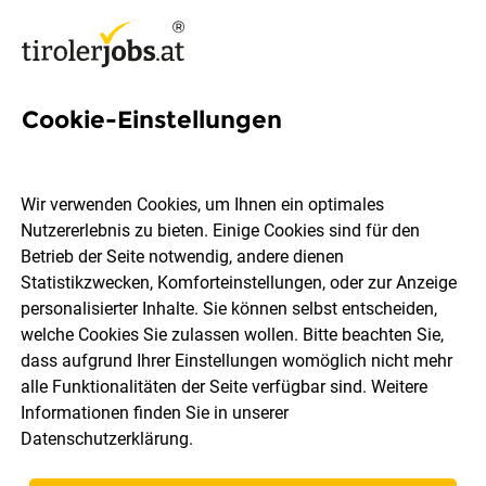
Cookie-Einstellungen
Effektive Mitarbeiterführung:
Wege zur nachhaltigen
Wir verwenden Cookies, um Ihnen ein optimales
Motivation
Nutzererlebnis zu bieten. Einige Cookies sind für den
Betrieb der Seite notwendig, andere dienen
Statistikzwecken, Komforteinstellungen, oder zur Anzeige
Der Schlüssel zu einem blühenden Geschäft sind
personalisierter Inhalte. Sie können selbst entscheiden,
motivierte Mitarbeiter:innen. Wenn diese engagiert und
welche Cookies Sie zulassen wollen. Bitte beachten Sie,
loyal sind, kann Ihr Unternehmen auf solidem Grund
dass aufgrund Ihrer Einstellungen womöglich nicht mehr
gedeihen. In diesem Blogbeitrag erfahren Sie, wie Sie Ihre
alle Funktionalitäten der Seite verfügbar sind. Weitere
Mitarbeiter:innen dazu inspirieren können, das
Informationen finden Sie in unserer
Unternehmen wie ihr eigenes zu führen und langfristig
Datenschutzerklärung
.
motiviert zu bleiben. Entdecken Sie bewährte Strategien,
um Ihr Team zu fördern und Ihrem Geschäft den