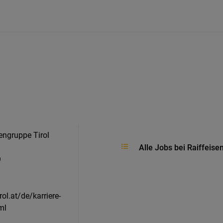
engruppe Tirol
Alle Jobs bei Raiffeis
9
irol.at/de/karriere-
ml