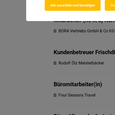
Alle auswählen und bestätigen
Coo
Mitarbeiter (m/w/d) Kun
BORA Vertriebs GmbH & Co KG
Kundenbetreuer Frischd
Rudolf Ölz Meisterbäcker
Büromitarbeiter(in)
Four Seasons Travel