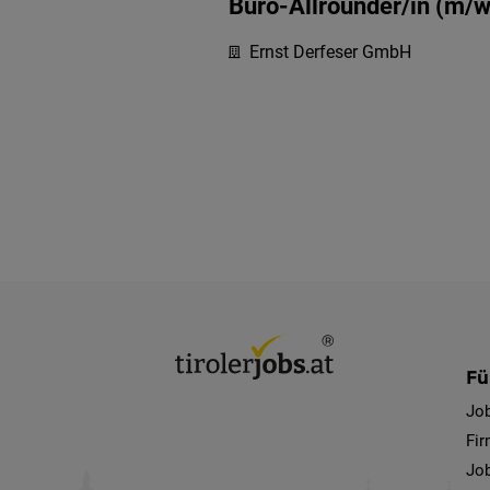
Büro-Allrounder/in (m/w
Ernst Derfeser GmbH
Fü
Jo
Fi
Job