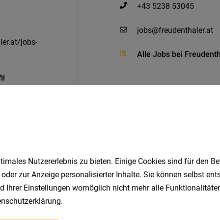
+43 5238 53045
jobs@freudenthaler.at
er.at/jobs-
Alle Jobs bei Freuden
il
Ähnliche Jobs
imales Nutzererlebnis zu bieten. Einige Cookies sind für den Be
 oder zur Anzeige personalisierter Inhalte. Sie können selbst en
d Ihrer Einstellungen womöglich nicht mehr alle Funktionalitäten
onaler Vertriebsinnendienst (m/w/d)
nschutzerklärung
.