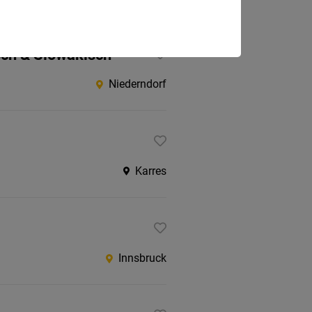
sch & Slowakisch
Niederndorf
Karres
Innsbruck