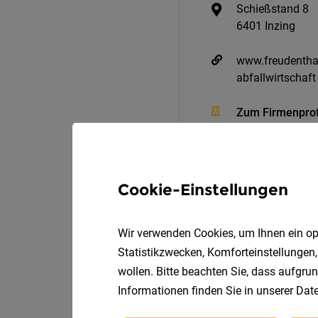
Schießstand 8
6401 Inzing
www.freudenthal
abfallwirtschaft
Zum Firmenprof
Cookie-Einstellungen
Wir verwenden Cookies, um Ihnen ein opt
Statistikzwecken, Komforteinstellungen,
wollen. Bitte beachten Sie, dass aufgrun
Mitarbeiter:in internati
Informationen finden Sie in unserer
Date
Exceedation Sales GmbH