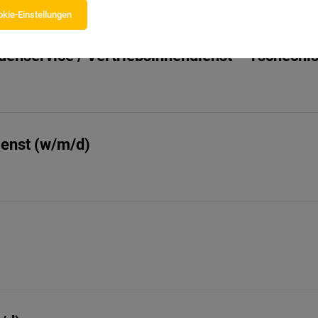
kie-Einstellungen
denservice / Vertriebsinnendienst – Tschechi
ienst (w/m/d)