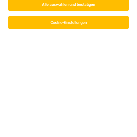
Alle auswählen und bestätigen
Cookie-Einstellungen
Produktionsmitarbeiter Pelletierung (m/w/d)
Kundl
06.08.2026
Vollzeit
Pfeifer Holz GmbH & Co KG / Kundl
Deine Aufgaben:
Lehre – Elektrotechniker / -in – Anlagen- &
Betriebstechnik (m/w/d)