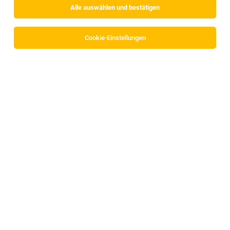
Alle auswählen und bestätigen
Cookie-Einstellungen
Lehre Lebensmitteltechniker*in
Völs
26.07.2026
Vollzeit | Lehrstelle
MPREIS Warenvertriebs GmbH
Profil