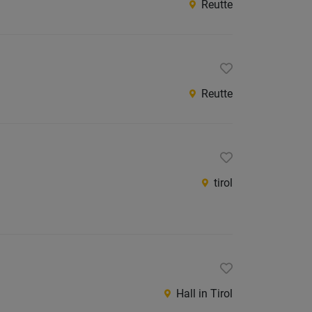
Reutte
Innsbr
Innsbr
Land
Kitzbüh
Reutte
Kufstei
Landec
Lienz
tirol
Reutte
Schwa
Südtirol
Österreic
Burgen
Hall in Tirol
Kärnte