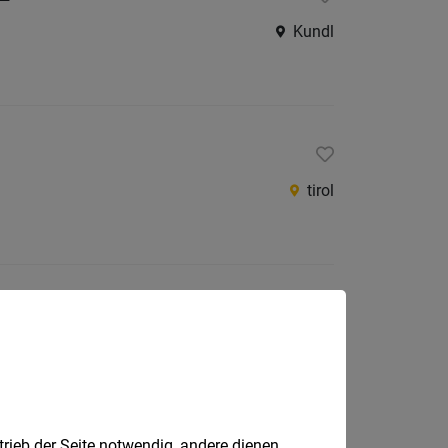
Kundl
tirol
Imst
trieb der Seite notwendig, andere dienen