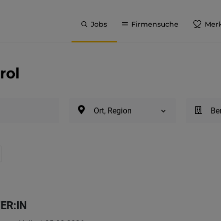
Jobs
Firmensuche
Merk
rol
Ort, Region
Be
ER:IN