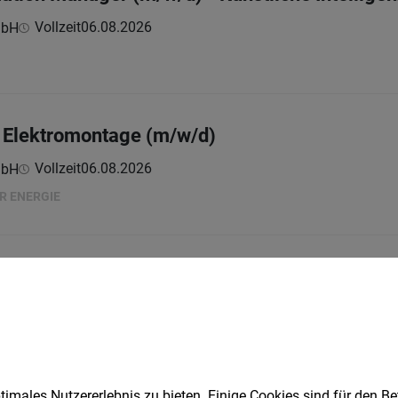
Vollzeit
06.08.2026
mbH
r Elektromontage (m/w/d)
Vollzeit
06.08.2026
mbH
ER ENERGIE
ndenannahme (m/w/d)
Vollzeit
06.08.2026
mbH
imales Nutzererlebnis zu bieten. Einige Cookies sind für den Be