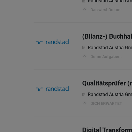
Randstad Austria G
Das wirst Du tun:
(Bilanz-) Buchha
Randstad Austria G
Deine Aufgaben:
Qualitätsprüfer 
Randstad Austria G
DICH ERWARTET
Digital Transfor