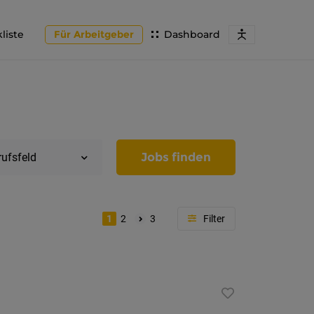
liste
Für Arbeitgeber
Dashboard
Jobs finden
rufsfeld
1
2
3
Region
Tirol
Imst