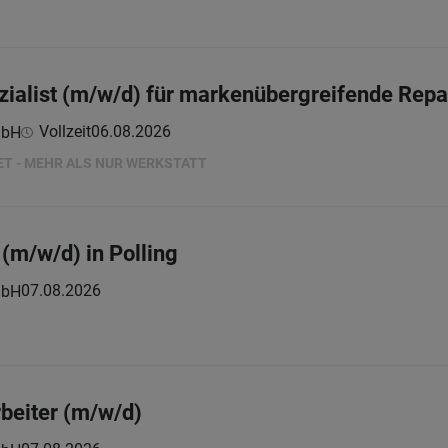
ialist (m/w/d) für markenübergreifende Repa
Vollzeit
06.08.2026
mbH
ET - MEHR ALS NUR WERKSTATT
(m/w/d) in Polling
07.08.2026
mbH
beiter (m/w/d)