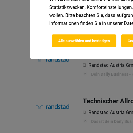
Lagermitarbeiter
Statistikzwecken, Komforteinstellungen,
wollen. Bitte beachten Sie, dass aufgrun
Randstad Austria G
Informationen finden Sie in unserer
Date
Dein Spielfeld im Lag
Alle auswählen und bestätigen
Coo
Staplerfahrer im
Randstad Austria G
Dein Daily Business -
Technischer All
Randstad Austria G
Das ist dein Daily Bus