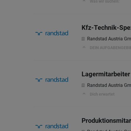
Was wir suchen:
Kfz-Technik-Spez
Randstad Austria G
DEIN AUFGABENGEBI
Lagermitarbeiter 
Randstad Austria G
Dich erwartet
Produktionsmitar