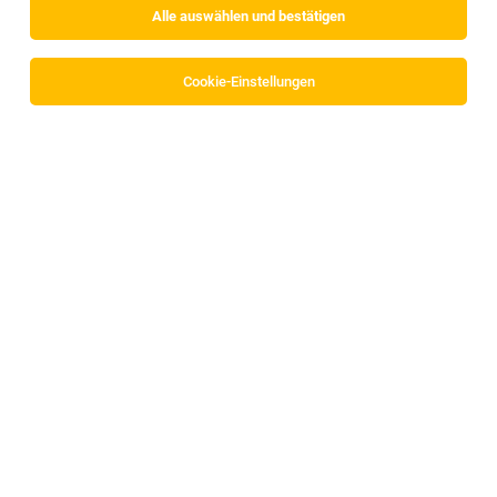
Alle auswählen und bestätigen
Cookie-Einstellungen
Die Stellenanzeige
Ø 3.300 € in nur 4 Wochen / Persönlich
wachsen & Verantwortung übernehmen – Fundraiser
(m/w/d)
in
Tirol, österreichweit
bei hsp DIE FUNDRAISER
GmbH ist leider nicht mehr verfügbar oder wurde neu
ausgeschrieben.
Zum Firmenprofil
TOP-JOB
Ordinationsassistent/in (m/w/d)
Imst
02.08.2026
Vollzeit