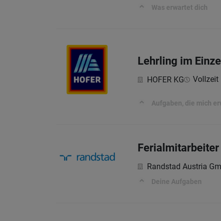
Was erwartet dich
Lehrling im Einze
Vollzeit 
HOFER KG
Aufgaben, die mich e
Ferialmitarbeite
Randstad Austria G
Deine Aufgaben