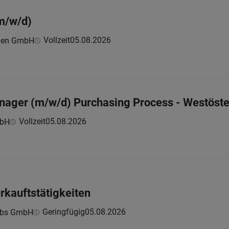
m/w/d)
Vollzeit
05.08.2026
onen GmbH
ager (m/w/d) Purchasing Process - Westöste
Vollzeit
05.08.2026
mbH
rkauftstätigkeiten
Geringfügig
05.08.2026
ebs GmbH