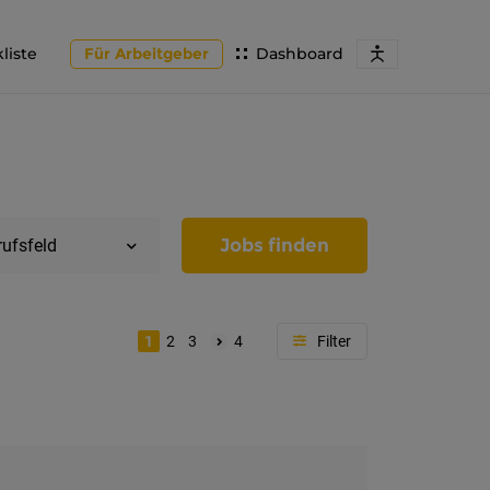
liste
Für Arbeitgeber
Dashboard
Jobs finden
rufsfeld
1
2
3
4
Region
Tirol
Imst