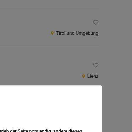
Tirol und Umgebung
Lienz
trieb der Seite notwendig, andere dienen