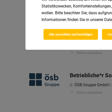
MPREIS Warenvertri
Statistikzwecken, Komforteinstellungen,
wollen. Bitte beachten Sie, dass aufgrun
Profil
Informationen finden Sie in unserer
Date
Alle auswählen und bestätigen
Coo
Mitarbeiter Verk
Randstad Austria G
Deine Aufgaben
Betriebliche*r Soz
ÖSB Gruppe GmbH
Deine Aufgaben