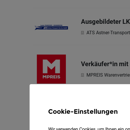
Ausgebildeter LK
ATS Astner-Transpor
Verkäufer*in mit
MPREIS Warenvertri
Profil
Cookie-Einstellungen
Kassier*in mit Ve
Wir verwenden Cookies, um Ihnen ein opt