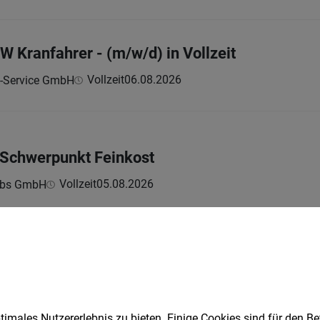
W Kranfahrer - (m/w/d) in Vollzeit
Vollzeit
06.08.2026
t-Service GmbH
 Schwerpunkt Feinkost
Vollzeit
05.08.2026
ebs GmbH
rkauftstätigkeiten
imales Nutzererlebnis zu bieten. Einige Cookies sind für den Be