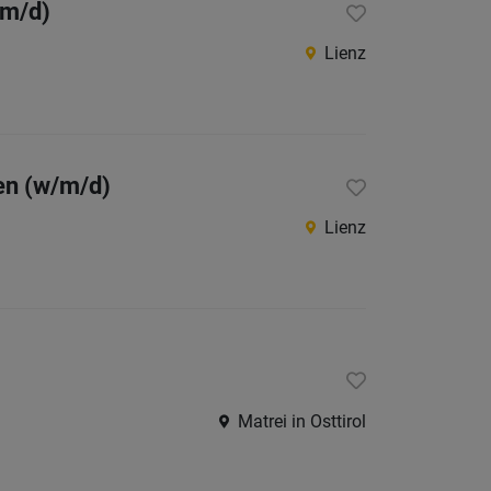
/m/d)
Jobs
der
Lienz
letzten
24
Stunden
gen (w/m/d)
Lienz
Matrei in Osttirol