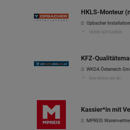
HKLS-Monteur (
Opbacher Installati
DEINE AUFGABEN
KFZ-Qualitätsman
WKDA Österreich G
Das bieten wir dir:
Kassier*in mit Ve
MPREIS Warenvertri