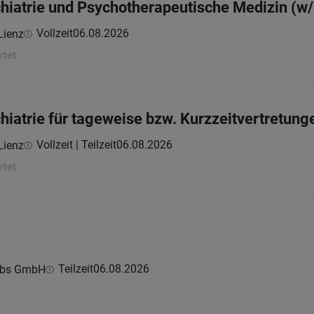
chiatrie und Psycho­therapeutische Medizin (w
Vollzeit
06.08.2026
Lienz
rtet
chiatrie für tageweise bzw. Kurzzeitvertretun
Vollzeit | Teilzeit
06.08.2026
Lienz
rtet
Teilzeit
06.08.2026
ebs GmbH