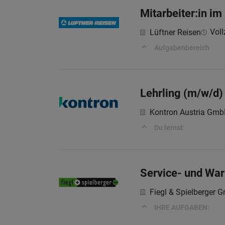
Mitarbeiter:in 
Voll
Lüftner Reisen
Aufgabenbereich
Lehrling (m/w/d)
Kontron Austria Gm
Du lernst:
Service- und War
Fiegl & Spielberger 
IHRE AUFGABEN: