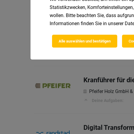
Die Stellenbeschreib
Statistikzwecken, Komforteinstellungen,
wollen. Bitte beachten Sie, dass aufgrun
Informationen finden Sie in unserer
Date
Rohstoffeinkäuf
Alle auswählen und bestätigen
Coo
Montanwerke Brixleg
IHRE AUFGABEN
Kranführer für d
Pfeifer Holz GmbH &
Deine Aufgaben:
Digital Transfor