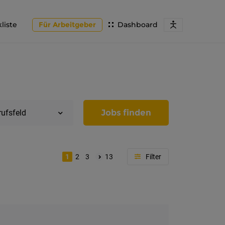
liste
Für Arbeitgeber
Dashboard
Jobs finden
rufsfeld
1
2
3
13
Region
Tirol
Imst