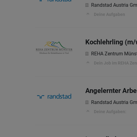
Randstad Austria G
Deine Aufgaben
Kochlehrling (m/
REHA Zentrum Münst
Dein Job im REHA Ze
Angelernter Arbe
Randstad Austria G
Deine Aufgaben: