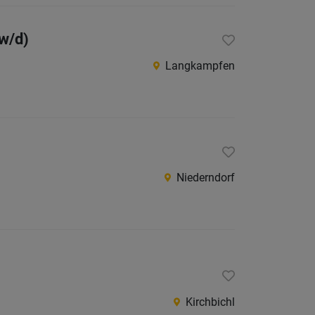
Jobs
der
w/d)
letzten
24
Langkampfen
Stunden
Niederndorf
Kirchbichl