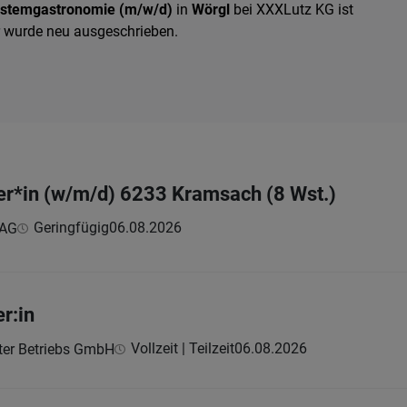
ystemgastronomie (m/w/d)
in
Wörgl
bei XXXLutz KG ist
er wurde neu ausgeschrieben.
er*in (w/m/d) 6233 Kramsach (8 Wst.)
Geringfügig
06.08.2026
 AG
r:in
Vollzeit | Teilzeit
06.08.2026
er Betriebs GmbH