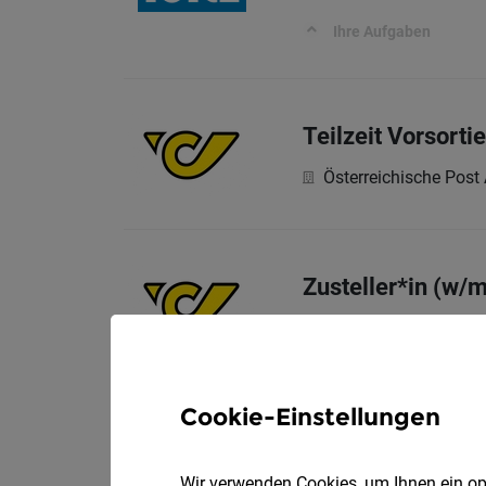
Ihre Aufgaben
Teilzeit Vorsorti
Österreichische Post
Zusteller*in (w/
Österreichische Post
Cookie-Einstellungen
Personalverrechn
Voll
Kufgem GmbH
Wir verwenden Cookies, um Ihnen ein opt