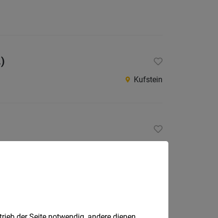
.)
Kufstein
Kufstein
Zirl, Kufstein
trieb der Seite notwendig, andere dienen