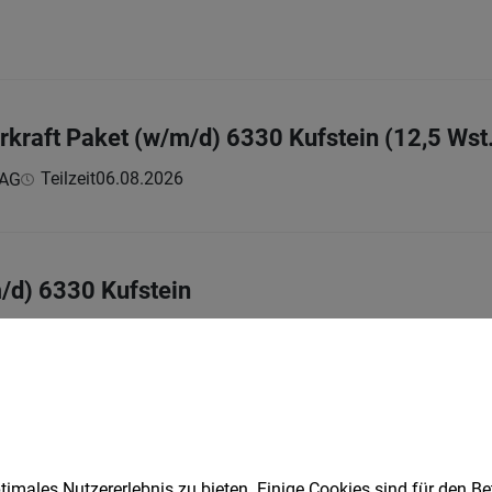
erkraft Paket (w/m/d) 6330 Kufstein (12,5 Wst
Teilzeit
06.08.2026
 AG
m/d) 6330 Kufstein
Vollzeit
06.08.2026
 AG
er*in
zeit | Teilzeit
06.08.2026
imales Nutzererlebnis zu bieten. Einige Cookies sind für den Be