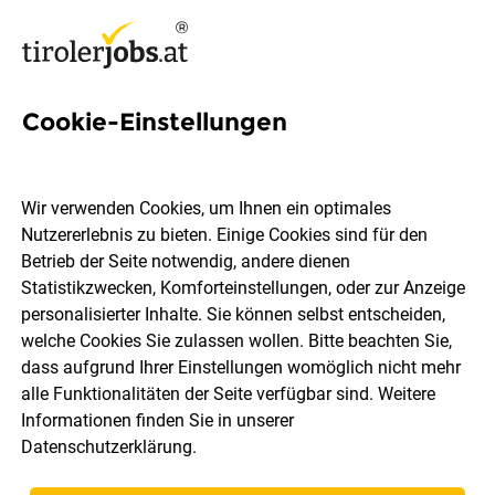
Cookie-Einstellungen
Lehre als E-Commerce-
Kaufmann/-frau (m/w/d)
Wir verwenden Cookies, um Ihnen ein optimales
Nutzererlebnis zu bieten. Einige Cookies sind für den
Kärcher Center Müller
Betrieb der Seite notwendig, andere dienen
Statistikzwecken, Komforteinstellungen, oder zur Anzeige
personalisierter Inhalte. Sie können selbst entscheiden,
Imst
Vollzeit
Lehrstelle
07.08.2026
welche Cookies Sie zulassen wollen. Bitte beachten Sie,
dass aufgrund Ihrer Einstellungen womöglich nicht mehr
alle Funktionalitäten der Seite verfügbar sind. Weitere
Informationen finden Sie in unserer
Datenschutzerklärung
.