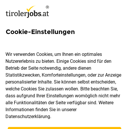
Cookie-Einstellungen
Procurement Process & ERP
Specialist (m/w/d) [81714]
Wir verwenden Cookies, um Ihnen ein optimales
Nutzererlebnis zu bieten. Einige Cookies sind für den
Liebherr-Werk Nenzing GmbH
Betrieb der Seite notwendig, andere dienen
Statistikzwecken, Komforteinstellungen, oder zur Anzeige
personalisierter Inhalte. Sie können selbst entscheiden,
Nenzing
Vollzeit
03.08.2026
welche Cookies Sie zulassen wollen. Bitte beachten Sie,
dass aufgrund Ihrer Einstellungen womöglich nicht mehr
alle Funktionalitäten der Seite verfügbar sind. Weitere
Informationen finden Sie in unserer
Datenschutzerklärung
.