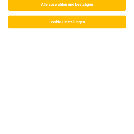
Alle auswählen und bestätigen
Sortieren
30 Jobs
Cookie-Einstellungen
Facharzt/-ärztin für Kinder- und
Jugendheilkunde (Spezialisierung
Neonatalogie)
Innsbruck
04.08.2026
Vollzeit
tirol kliniken
Ihre berufliche Zukunft