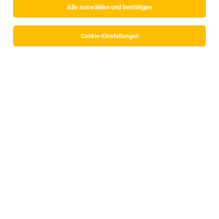
Alle auswählen und bestätigen
Alle Filter
Innsbruck
Cookie-Einstellungen
Verkäufer*in
Innsbruck
27.07.2026
Teilzeit
MPREIS Warenvertriebs GmbH
Profil