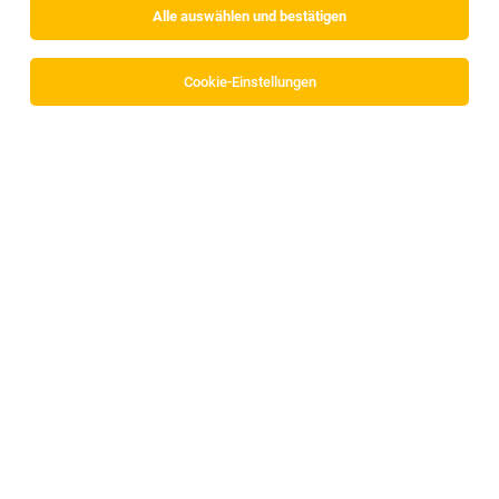
Alle auswählen und bestätigen
Sortieren
30 Jobs
Cookie-Einstellungen
Alle Filter
Innsbruck Land
Koch / Köchin (m/w/d)
Innsbruck/Rum
04.08.2026
Teilzeit
Mömax GmbH
Gastronomie | Innsbruck/Rum | Mömax Filiale Innsbruck |
Teilzeit