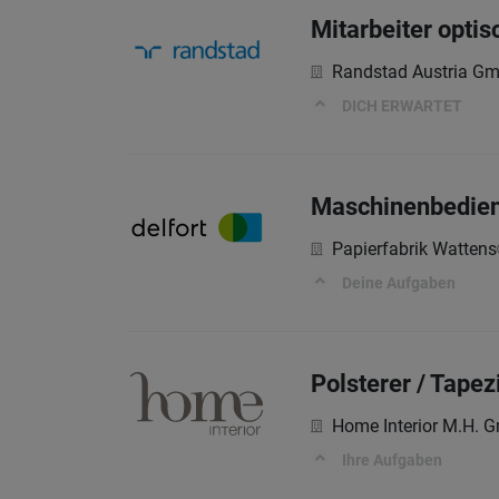
Mitarbeiter optis
Randstad Austria G
DICH ERWARTET
Maschinenbediene
Papierfabrik Wattens
Deine Aufgaben
Polsterer / Tape
Home Interior M.H. 
Ihre Aufgaben