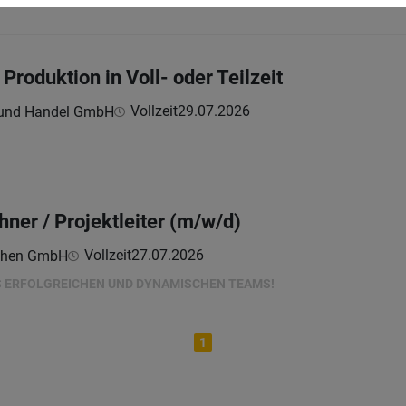
 Produktion in Voll- oder Teilzeit
Vollzeit
29.07.2026
 und Handel GmbH
ner / Projektleiter (m/w/d)
Vollzeit
27.07.2026
chen GmbH
S ERFOLGREICHEN UND DYNAMISCHEN TEAMS!
1