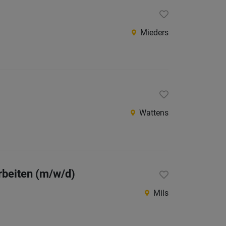
Niederö
Mieders
Oberöst
Salzbu
Steier
Vorarlb
Wien
Wattens
Internatio
Berufsfeld
rbeiten (m/w/d)
Anstellungsa
Mils
Als Jobfinder spe