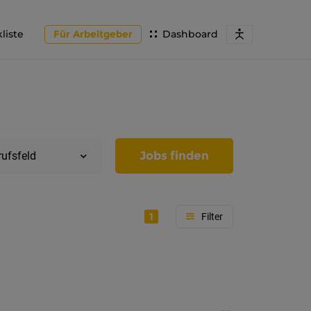
liste
Für Arbeitgeber
Dashboard
Jobs finden
rufsfeld
1
Region
Tirol
Imst