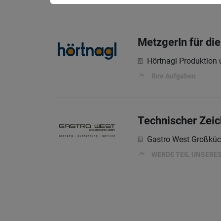
MetzgerIn für die
Hörtnagl Produktion
Ihre Aufgaben
Technischer Zeich
Gastro West Großkü
WERDE TEIL UNSERE