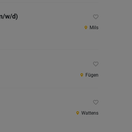
Jobs
der
m/w/d)
letzten
24
Mils
Stunden
Fügen
Wattens