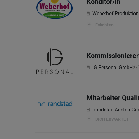
Konditor/in
Weberhof Produktio
Eckdaten
Kommissionierer
IG Personal GmbH
Mitarbeiter Quali
Randstad Austria G
DICH ERWARTET