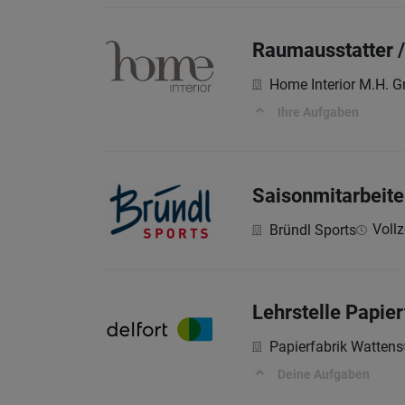
Raumausstatter /
Home Interior M.H. 
Ihre Aufgaben
Saisonmitarbeite
Vollze
Bründl Sports
Lehrstelle Papie
Papierfabrik Wattens
Deine Aufgaben