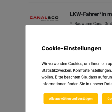
LKW-Fahrer*in m
Bauwaren Canal Gm
Werde Teil unseres T
Cookie-Einstellungen
Produktionsmitar
Adecco Personalbere
Wir verwenden Cookies, um Ihnen ein opt
Statistikzwecken, Komforteinstellungen,
Einsatzort
wollen. Bitte beachten Sie, dass aufgrun
Informationen finden Sie in unserer
Date
Rezeptionsmitarb
Alle auswählen und bestätigen
Coo
Patricia Schönherr 
Dein Profil