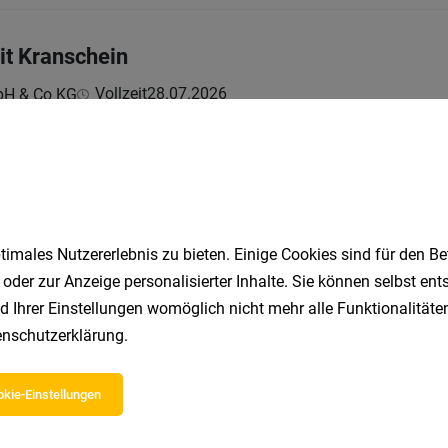
it Kranschein
Vollzeit
28.07.2026
bH & Co KG
eams!
beiter:in im Schichtbetrieb (m/w/d)
Vollzeit | Leasing, Zeitarbeit
25.07.2026
itstellungs GmbH
imales Nutzererlebnis zu bieten. Einige Cookies sind für den Be
 oder zur Anzeige personalisierter Inhalte. Sie können selbst en
d Ihrer Einstellungen womöglich nicht mehr alle Funktionalitäten
nschutzerklärung
.
eiter*in Front-Office (w/m/d) - Gastgeber:in 
kie-Einstellungen
Vollzeit | Teilzeit
05.08.2026
Hotel GmbH