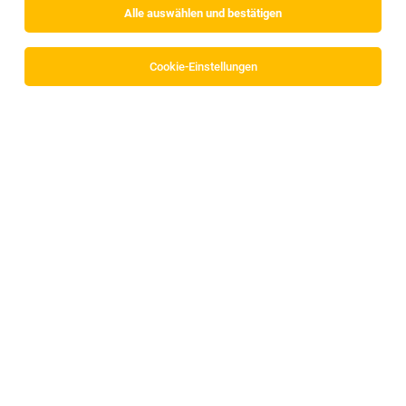
Alle auswählen und bestätigen
Sortieren
30 Jobs
Cookie-Einstellungen
JUNIOR RECRUITER:IN
Reutte
05.08.2026
Vollzeit
Randstad Austria GmbH
JUNIOR RECRUITER:IN (TEILZEIT)
Reutte
05.08.2026
Vollzeit
Randstad Austria GmbH