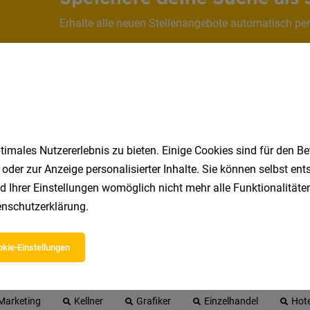
Erhalte alle neuen Stellenangebote automatisch per
Jetzt anlegen
imales Nutzererlebnis zu bieten. Einige Cookies sind für den Be
 oder zur Anzeige personalisierter Inhalte. Sie können selbst en
d Ihrer Einstellungen womöglich nicht mehr alle Funktionalitäten
nschutzerklärung
.
 beliebtesten Jobs in Tirol
kie-Einstellungen
Zillertal
Reinigungskraft
Kindergarten
Büro
Marketing
Kellner
Grafiker
Einzelhandel
Hote