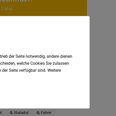
 E-Mail.
Niederö
Oberöst
Salzbu
Steier
Vorarlb
Wien
trieb der Seite notwendig, andere dienen
tscheiden, welche Cookies Sie zulassen
Internatio
 der Seite verfügbar sind. Weitere
Berufsfeld
Anstellungsa
Produktionsmitarbeiter
Nebenjob
Als Jobfinder spe
l
Stubaital
Fahrer