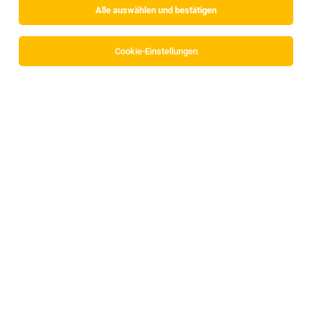
Alle auswählen und bestätigen
Alle Filter
Imst
Cookie-Einstellungen
Die Stellenanzeige
Sous Chef (m/w/d)
in
Kühtai
bei VAYA
GROUP ist leider nicht mehr verfügbar oder wurde neu
ausgeschrieben.
Zum Firmenprofil
TOP-JOB
Ordinationsassistent/in (m/w/d)
Imst
02.08.2026
Vollzeit
Ordination Dr. Ulrike Ortner