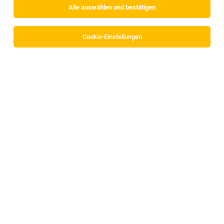
Alle auswählen und bestätigen
Cookie-Einstellungen
Koch (m/w/d)
Innsbruck
06.08.2026
Vollzeit
Hörtnagl Produktion und Handel GmbH
Ihre Aufgaben
FeinkostverkäuferIn in Vollzeit
Innsbruck
04.08.2026
Vollzeit