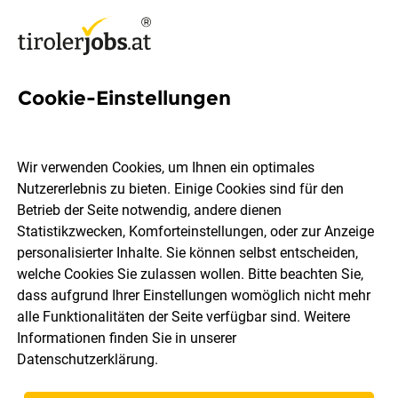
Cookie-Einstellungen
Koch (m/w/d)
Wir verwenden Cookies, um Ihnen ein optimales
Hörtnagl Produktion und Handel GmbH
Nutzererlebnis zu bieten. Einige Cookies sind für den
Betrieb der Seite notwendig, andere dienen
Statistikzwecken, Komforteinstellungen, oder zur Anzeige
Innsbruck
Vollzeit
07.08.2026
personalisierter Inhalte. Sie können selbst entscheiden,
welche Cookies Sie zulassen wollen. Bitte beachten Sie,
dass aufgrund Ihrer Einstellungen womöglich nicht mehr
Für unser Stammhaus am Burggraben in Innsbruck
alle Funktionalitäten der Seite verfügbar sind. Weitere
suchen wir:
Informationen finden Sie in unserer
Koch (m/w/d) in Vollzeit
Datenschutzerklärung
.