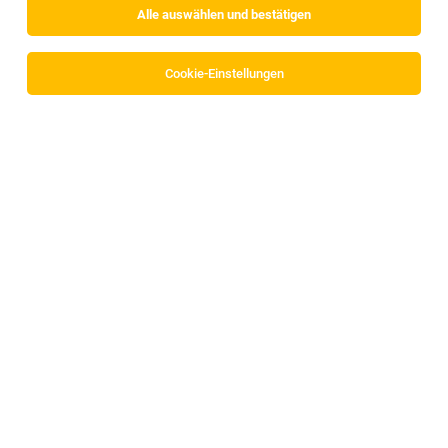
Ihre Aufgaben
Alle auswählen und bestätigen
Vor- und Zubereitung der Mittags- und Imbissgerichte
Vorbereitung und Reinigung des Arbeitsplatzes
Cookie-Einstellungen
Einhaltung der Hygiene und Qualitätsstandards
Verkauf von Fleisch & Wurstwaren
Ihr Profil
Lehrabschluss oder Erfahrung in der Arbeit mit
Lebensmittel (z.B. Handel oder Gastronomie)
saubere Arbeitsweise
gute Deutschkenntnisse
Verlässlichkeit und Einsatzbereitschaft
Unsere Benefits
MitarbeiterInnenrabatte
Beitrag zur Mittagsverpflegung
Arbeitskleidung
Fahrtkostenerstattung