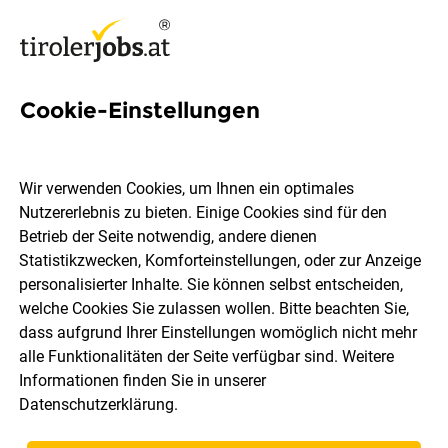
Cookie-Einstellungen
Dein Job als Bodenleger
(m/w/d) in Tirol
Wir verwenden Cookies, um Ihnen ein optimales
Nutzererlebnis zu bieten. Einige Cookies sind für den
Sebastian Gitterle Raumausstattung GmbH
Betrieb der Seite notwendig, andere dienen
Statistikzwecken, Komforteinstellungen, oder zur Anzeige
personalisierter Inhalte. Sie können selbst entscheiden,
Landeck
Vollzeit
10.08.2026
welche Cookies Sie zulassen wollen. Bitte beachten Sie,
dass aufgrund Ihrer Einstellungen womöglich nicht mehr
alle Funktionalitäten der Seite verfügbar sind. Weitere
Informationen finden Sie in unserer
Datenschutzerklärung
.