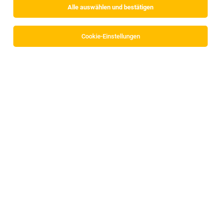
Alle auswählen und bestätigen
Cookie-Einstellungen
VAYA GROUP
Dr.-Helmut-Marsoner-Weg 3C
6175 Kematen in Tirol
www.wearevaya.com
Zum Firmenprofil