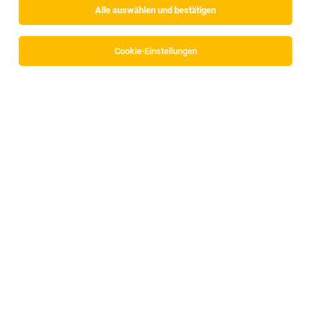
Alle auswählen und bestätigen
Sortieren
30 Jobs
Cookie-Einstellungen
Elektriker (m/w/d)
Innsbruck Land
27.07.2026
Vollzeit
Brunner Personal GmbH
Gewerbepark 5, 6069 Mils (Österreich) 0043 664 28 38 092
roman@brunner-personal.at www.brunner-personal
Elektriker für den Raum Innsbruck (m/w/d)
Innsbruck
27.07.2026
Vollzeit