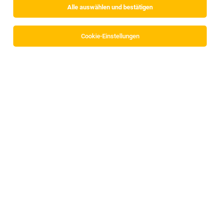
Alle auswählen und bestätigen
Sortieren
30 Jobs
Cookie-Einstellungen
IT-Applikationsbetreuer:in (m/w/d)
Jenbach
29.07.2026
Vollzeit
Adecco Personalbereitstellungs GmbH
Einsatzort