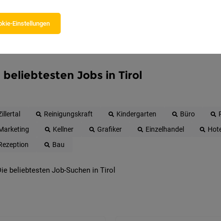
kie-Einstellungen
 beliebtesten Jobs in Tirol
Zillertal
Reinigungskraft
Kindergarten
Büro
Marketing
Kellner
Grafiker
Einzelhandel
Hote
Rezeption
Bau
ie beliebtesten Job-Suchen in Tirol