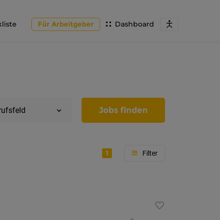
liste
Für Arbeitgeber
Dashboard
Jobs finden
rufsfeld
1
Region
Tirol
Imst