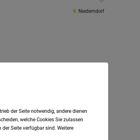
Niederö
Niederndorf
Oberöst
Salzbu
Steier
Vorarlb
Wien
Internatio
Jobfinder.
 E-Mail.
Berufsfeld
trieb der Seite notwendig, andere dienen
Anstellungsa
tscheiden, welche Cookies Sie zulassen
 der Seite verfügbar sind. Weitere
Als Jobfinder spe