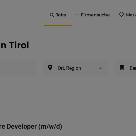
Jobs
Firmensuche
Merk
n Tirol
Ort, Region
Be
re Developer (m/w/d)