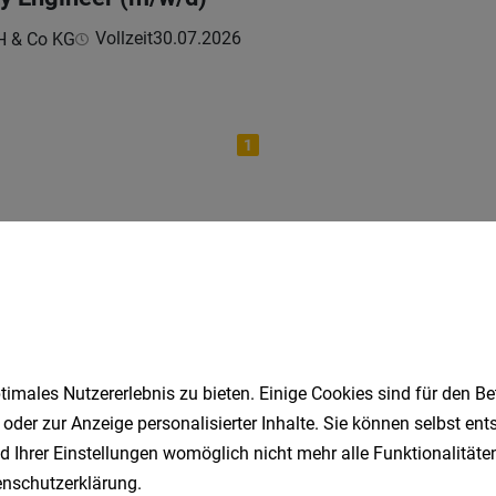
Vollzeit
30.07.2026
H & Co KG
1
Speichere deine Suche als 
Erhalte alle neuen Stellenangebote automatisch per
imales Nutzererlebnis zu bieten. Einige Cookies sind für den Be
Jetzt anlegen
 oder zur Anzeige personalisierter Inhalte. Sie können selbst en
d Ihrer Einstellungen womöglich nicht mehr alle Funktionalitäten
nschutzerklärung
.