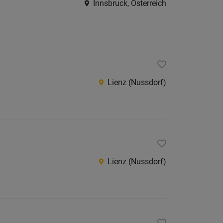
Innsbruck, Österreich
Innsbr
Innsbr
Land
Kitzbüh
Kufstei
Lienz (Nussdorf)
Landec
Lienz
Reutte
Schwa
Lienz (Nussdorf)
Südtirol
Österreic
Burgen
Kärnte