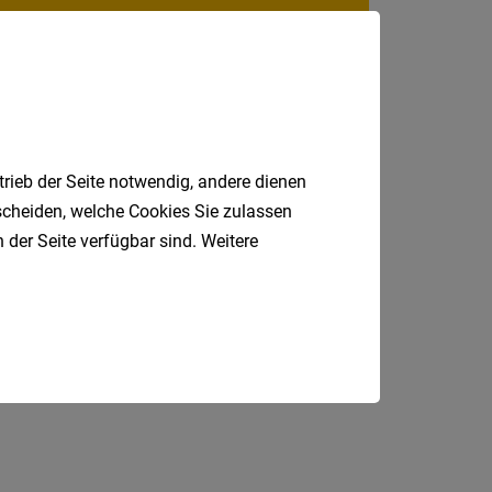
Niederö
Oberöst
Salzbu
Steier
trieb der Seite notwendig, andere dienen
Vorarlb
tscheiden, welche Cookies Sie zulassen
Wien
 der Seite verfügbar sind. Weitere
Internatio
Produktionsmitarbeiter
Nebenjob
Berufsfeld
l
Stubaital
Fahrer
Anstellungsa
Als Jobfinder spe