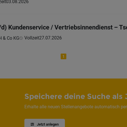
zeit
03.08.2026
/d) Kundenservice / Vertriebsinnendienst – T
Vollzeit
27.07.2026
H & Co KG
1
Speichere deine Suche als 
Erhalte alle neuen Stellenangebote automatisch per
Jetzt anlegen