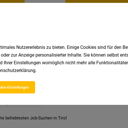
imales Nutzererlebnis zu bieten. Einige Cookies sind für den Be
 oder zur Anzeige personalisierter Inhalte. Sie können selbst en
 beliebtesten Jobs in Tirol
d Ihrer Einstellungen womöglich nicht mehr alle Funktionalitäten
nschutzerklärung
.
Zillertal
Reinigungskraft
Büro
Kindergarten
kie-Einstellungen
Marketing
Kellner
Grafiker
Einzelhandel
Hote
Rezeption
Bau
ie beliebtesten Job-Suchen in Tirol