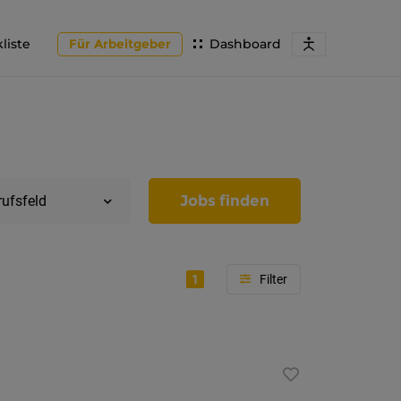
liste
Für Arbeitgeber
Dashboard
Jobs finden
rufsfeld
1
Region
Tirol
Imst