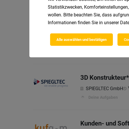
Das Team
Statistikzwecken, Komforteinstellungen,
wollen. Bitte beachten Sie, dass aufgrun
Informationen finden Sie in unserer
Date
Trainer:in für Le
Alle auswählen und bestätigen
Coo
CATRO Personalbera
Ihre Aufgaben
3D Konstrukteur
SPIEGLTEC GmbH
Deine Aufgaben
Kunden- und Soft