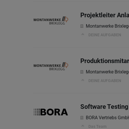
Projektleiter An
Montanwerke Brixleg
DEINE AUFGABEN
Produktionsmitar
Montanwerke Brixleg
DEINE AUFGABEN
Software Testin
BORA Vertriebs Gmb
Das Team