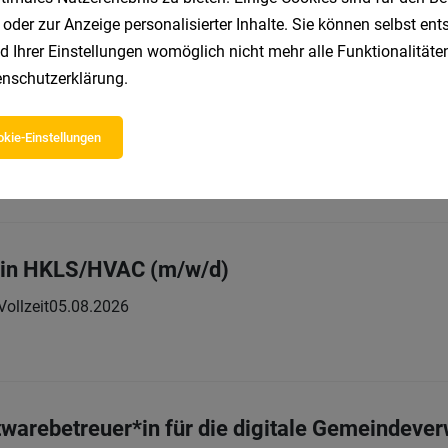
 oder zur Anzeige personalisierter Inhalte. Sie können selbst en
d Ihrer Einstellungen womöglich nicht mehr alle Funktionalitäten
nschutzerklärung
.
hrabschluss
kie-Einstellungen
Teilzeit
05.08.2026
tung und Media GmbH
*in HKLS/HVAC (m/w/d)
Vollzeit
05.08.2026
warebetreuer*in für die digitale Gemeindeve