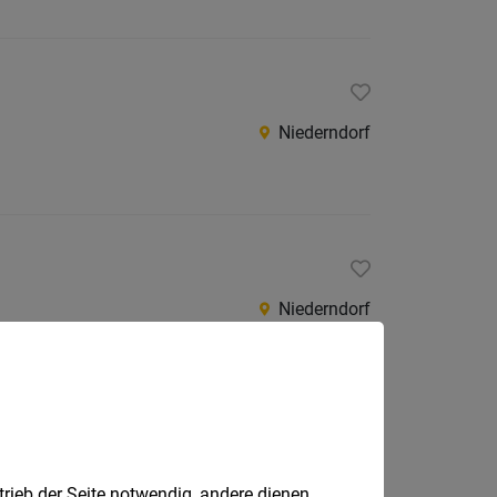
Niederndorf
Niederndorf
Niederndorf
trieb der Seite notwendig, andere dienen