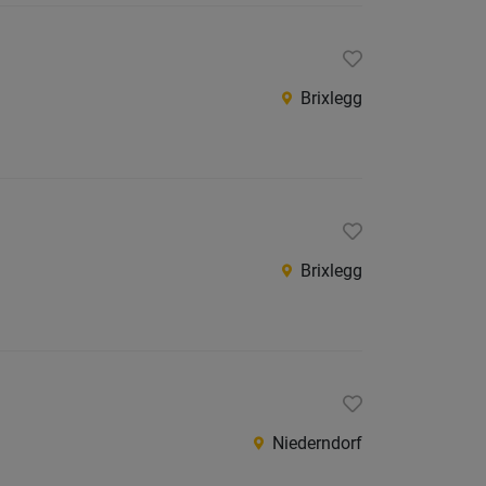
Jobs
der
letzten
24
Brixlegg
Stunden
Brixlegg
Niederndorf