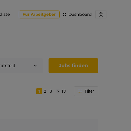
liste
Für Arbeitgeber
Dashboard
Jobs finden
rufsfeld
1
2
3
13
Region
Tirol
Imst