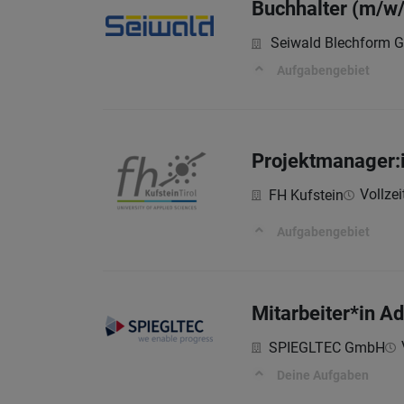
Buchhalter (m/w/
Seiwald Blechform
Aufgabengebiet
Projektmanager:i
Vollzeit
FH Kufstein
Aufgabengebiet
Mitarbeiter*in A
SPIEGLTEC GmbH
Deine Aufgaben