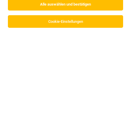
Alle auswählen und bestätigen
Sortieren
30 Jobs
Cookie-Einstellungen
Technisches Auftragsmanagement (m/w/d)
Innsbruck
29.07.2026
Vollzeit
Storetec Systems GmbH
DEINE AUFGABEN
Monteur/in (m/w/d)