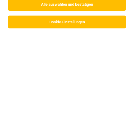
Alle auswählen und bestätigen
Cookie-Einstellungen
Projektleiter*in MSR für Gebäudetechnik
(m/w/d)
Brixlegg
03.08.2026
Vollzeit
SPIEGLTEC GmbH
Deine Aufgaben
3D Konstrukteur*in HKLS/HVAC (m/w/d)
Brixlegg, Innsbruck, Kundl, Schaftenau
05.08.2026