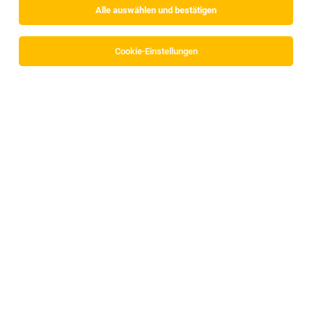
Alle auswählen und bestätigen
Sortieren
30 Jobs
Cookie-Einstellungen
Alle Filter
Schwaz
Kosmetiklehrling (m/w/d)
Achenkirch
26.07.2026
Vollzeit | Lehrstelle
Posthotel Achenkirch
Auf deiner Reise erwartet dich: