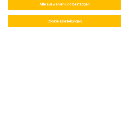
Alle auswählen und bestätigen
Alle Filter
Innsbruck Land
Cookie-Einstellungen
Die Stellenanzeige
Schichtverantwortung 2-
Schichtbetrieb (m/w/d)
in
Hall in Tirol
bei Dinkhauser
Kartonagen GmbH ist leider nicht mehr verfügbar oder
wurde neu ausgeschrieben.
Zum Firmenprofil
Lagermitarbeiter (m/w/d) in Polling
Polling in Tirol
07.08.2026
Randstad Austria GmbH