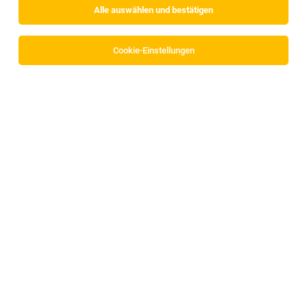
Alle auswählen und bestätigen
Cookie-Einstellungen
Diözese Innsbruck
Riedgasse 9-11
6020 Innsbruck
www.dibk.at/Service/Stellenangebote
Zum Firmenprofil