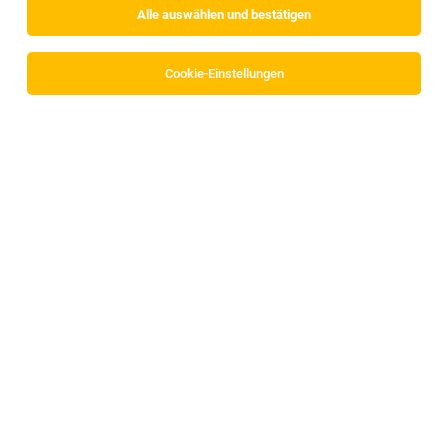
Alle auswählen und bestätigen
Sortieren
30 Jobs
Cookie-Einstellungen
Maschinenführer:in Wurstproduktion -
Wechselschicht
Pians
27.07.2026
Vollzeit
HANDL TYROL GmbH
Montag bis Freitag | 03.00 bis 12.00 oder 12.00 bis 21.00
Uhr