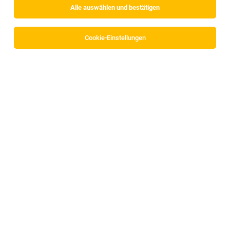
Alle auswählen und bestätigen
Cookie-Einstellungen
Sprinterfahrer (m/w/d)
Innsbruck
03.08.2026
Vollzeit
Wedl Handels-GmbH
Unser Angebot