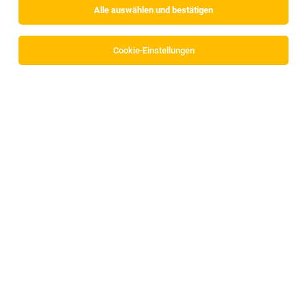
Alle auswählen und bestätigen
Alle Filter
Innsbruck Land
Cookie-Einstellungen
Die Stellenanzeige
Leitung Büro & Fakturierung
in
Zirl
bei
Plattner & Co Kalkwerk GmbH & Co KG ist leider nicht
mehr verfügbar oder wurde neu ausgeschrieben.
Zum Firmenprofil
Mitarbeiter Feinkost (Brot, Käse & Fisch)
(m/w/d), 20 - 38,5 Std./Woche