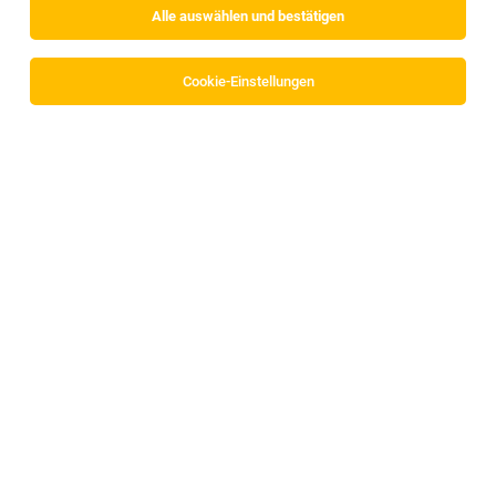
Alle auswählen und bestätigen
Sortieren
30 Jobs
Cookie-Einstellungen
Lehrling zur Zahnärztlichen Assistenz
Reutte
02.08.2026
Vollzeit | Lehrstelle
Zahnteam Alpin
1