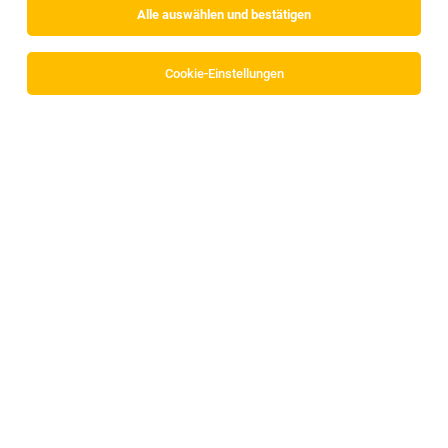
Alle auswählen und bestätigen
Sortieren
30 Jobs
Cookie-Einstellungen
Lehrling als Betriebslogistikkauffrau/-mann
(m/w/d)
Imst
06.08.2026
Lehrstelle
MAN Truck & Bus Vertrieb Österreich GesmbH
🔍 Was du bei uns lernst