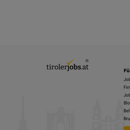
Fü
Jo
Fi
Job
Bl
Bel
Bru