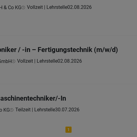
Vollzeit | Lehrstelle
02.08.2026
H & Co KG
niker / -in – Fertigungstechnik (m/w/d)
Vollzeit | Lehrstelle
02.08.2026
 GmbH
aschinentechniker/-In
Teilzeit | Lehrstelle
30.07.2026
Co KG
1