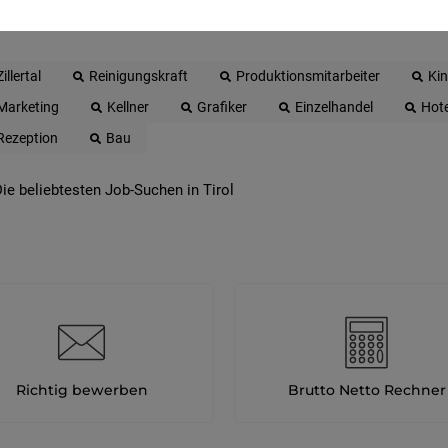
Zillertal
Reinigungskraft
Produktionsmitarbeiter
Ki
Marketing
Kellner
Grafiker
Einzelhandel
Hote
Rezeption
Bau
ie beliebtesten Job-Suchen in Tirol
Richtig bewerben
Brutto Netto Rechner