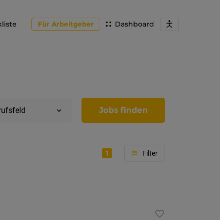
liste
Für Arbeitgeber
Dashboard
Jobs finden
rufsfeld
1
Region
Tirol
Imst