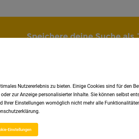
Speichere deine Suche als 
Erhalte alle neuen Stellenangebote automatisch per
Jetzt anlegen
imales Nutzererlebnis zu bieten. Einige Cookies sind für den Be
 oder zur Anzeige personalisierter Inhalte. Sie können selbst en
d Ihrer Einstellungen womöglich nicht mehr alle Funktionalitäten
nschutzerklärung
.
kie-Einstellungen
 beliebtesten Jobs in Tirol