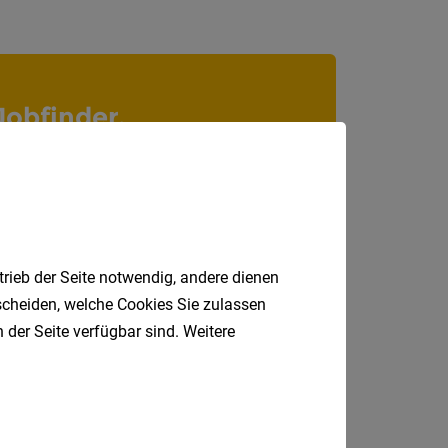
Niederö
Oberöst
Salzbu
Jobfinder.
Steier
 E-Mail.
Vorarlb
Wien
Internatio
trieb der Seite notwendig, andere dienen
tscheiden, welche Cookies Sie zulassen
Berufsfeld
 der Seite verfügbar sind. Weitere
Anstellungsa
Als Jobfinder spe