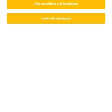
Alle auswählen und bestätigen
Cookie-Einstellungen
Kranfahrer (m/w/d)
Wiesing
19.07.2026
Vollzeit
Trummer Montage & Personal GmbH
Ihre Aufgaben
Platform Engineer (w/m/d)