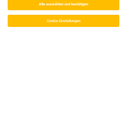
Alle auswählen und bestätigen
Alle Filter
Kufstein
Cookie-Einstellungen
Projektleiter*in (m/w/d)
Radfeld
05.08.2026
Vollzeit
devine wellness-anlagenbau gmbh
Deine Aufgaben
Projektleiter Anlagenbau (m/w/d)