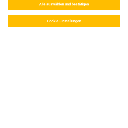
Alle auswählen und bestätigen
Sortieren
30 Jobs
Cookie-Einstellungen
TOP-JOB
Physiotherapeut/-in (w/m/d)
Pfunds
05.08.2026
Vollzeit
MAX Gesundheitsmanagement GmbH
Das erwartet dich:
Physiotherapeut:in
Kitzbühel
04.08.2026
Teilzeit | befristet