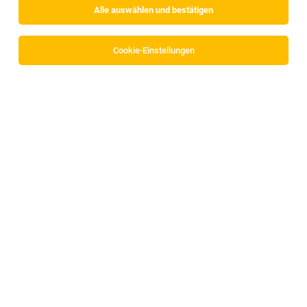
Alle auswählen und bestätigen
Alle Filter
Schwaz
Cookie-Einstellungen
Die Stellenanzeige
KFZ-Mechaniker bzw. Nutzfahrzeug-
Mechaniker
in
Mayrhofen
bei Christophorus Busbetriebs
GmbH ist leider nicht mehr verfügbar oder wurde neu
ausgeschrieben.
TOP-JOB
Pädagogische Mitarbeiterin (m/w/d)
Fiecht, Strass im Zillertal
03.08.2026
Vollzeit | Teilzeit