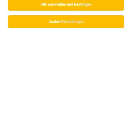
Alle auswählen und bestätigen
Sortieren
30 Jobs
Cookie-Einstellungen
Alle Filter
Innsbruck
Sales Manager (m/w/d)
Tirol, Salzburg, Vorarlberg
29.07.2026
Vollzeit
Delta Online GmbH
Wir bieten dir:
Dynamics 365 CRM Solution Engineer