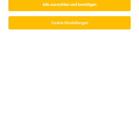
Alle auswählen und bestätigen
Sortieren
30 Jobs
Cookie-Einstellungen
Alle Filter
Innsbruck
Sicherheits- und
Kundeninformationsmitarbeiter (m/w/d) -
Innsbruck
Innsbruck
23.07.2026
Vollzeit
Randstad Austria GmbH
Deine Aufgaben