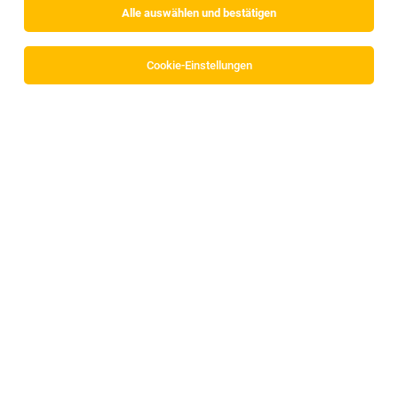
Alle auswählen und bestätigen
Sortieren
30 Jobs
Cookie-Einstellungen
Junior Product Data & Content Manager (E-
Commerce) (w/m/d)
Völs
02.08.2026
Vollzeit | Teilzeit
Multi Trade Handels- & Beteiligungs GmbH
Deine Aufgaben:
UX/UI Designer (m/w/d)