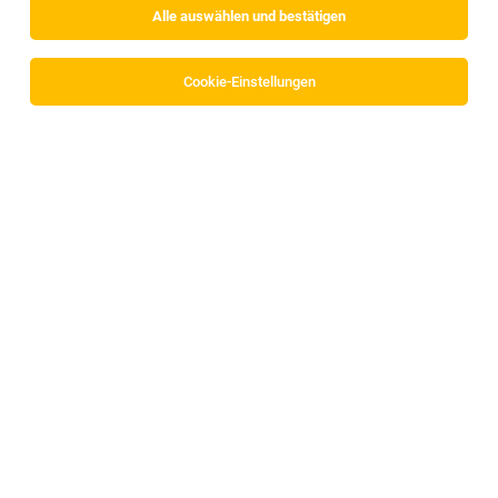
Alle auswählen und bestätigen
Cookie-Einstellungen
VAYA GROUP
Dr.-Helmut-Marsoner-Weg 3C
6175 Kematen in Tirol
www.wearevaya.com
Zum Firmenprofil