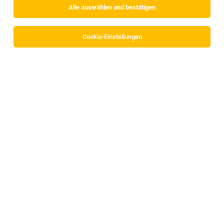
Alle auswählen und bestätigen
Cookie-Einstellungen
Restaurantfachfrau/- mann Lehrling (m/w/d)
Going am Wilden Kaiser
02.08.2026
Vollzeit | Lehrstelle
Stanglwirt
Das zeichnet dich aus:
Gastronomiefachfrau/ -mann Lehrling
(m/w/d)